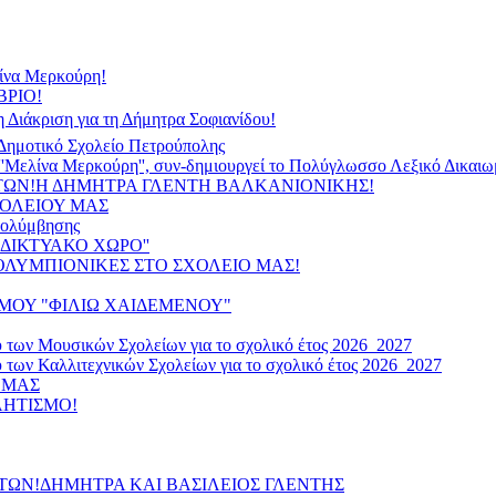
λίνα Μερκούρη!
ΡΙΟ!
Διάκριση για τη Δήμητρα Σοφιανίδου!
 Δημοτικό Σχολείο Πετρούπολης
 ''Μελίνα Μερκούρη'', συν-δημιουργεί το Πολύγλωσσο Λεξικό Δικαι
ΤΩΝ!Η ΔΗΜΗΤΡΑ ΓΛΕΝΤΗ ΒΑΛΚΑΝΙΟΝΙΚΗΣ!
ΧΟΛΕΙΟΥ ΜΑΣ
 κολύμβησης
ΔΙΚΤΥΑΚΟ ΧΩΡΟ''
 ΟΛΥΜΠΙΟΝΙΚΕΣ ΣΤΟ ΣΧΟΛΕΙΟ ΜΑΣ!
ΜΟΥ "ΦΙΛΙΩ ΧΑΙΔΕΜΕΝΟΥ"
υ των Μουσικών Σχολείων για το σχολικό έτος 2026_2027
 των Καλλιτεχνικών Σχολείων για το σχολικό έτος 2026_2027
 ΜΑΣ
ΛΗΤΙΣΜΟ!
ΤΩΝ!ΔΗΜΗΤΡΑ ΚΑΙ ΒΑΣΙΛΕΙΟΣ ΓΛΕΝΤΗΣ