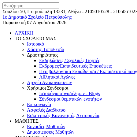
Σουλίου 50, Πετρούπολη 13231, Αθήνα -
2105010528 - 210506102
1ο Δημοτικό Σχολείο Πετρούπολης
Παρασκευή 07 Αυγούστου 2026
ΑΡΧΙΚΗ
ΤΟ ΣΧΟΛΕΙΟ ΜΑΣ
Ιστορικό
Χάρτης-Τοποθεσία
Δραστηριότητες
Εκδηλώσεις / Σχολικές Γιορτές
Εκδρομές/Εκπαιδευτικές Επισκέψεις
Περιβαλλοντική Εκπαίδευση / Εκπαιδευτικά προ
Αθλητικοί Αγώνες
Αρχείο Ανακοινώσεων
Χρήσιμοι Σύνδεσμοι
Ιστολόγια συναδέλφων - Blogs
Σύνδεσμοι θεματικών ενοτήτων
Επικοινωνία
Ασφαλές Διαδίκτυο
Εσωτερικός Κανονισμός Λειτουργίας
ΜΑΘΗΤΕΣ
Εργασίες Μαθητών
Δημοσιεύσεις Μαθητών