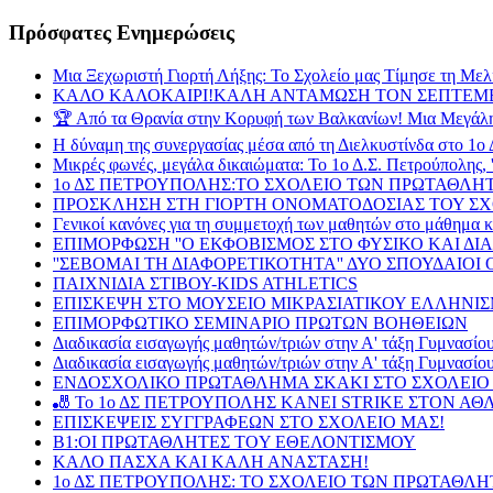
Πρόσφατες Ενημερώσεις
Μια Ξεχωριστή Γιορτή Λήξης: Το Σχολείο μας Τίμησε τη Με
ΚΑΛΟ ΚΑΛΟΚΑΙΡΙ!ΚΑΛΗ ΑΝΤΑΜΩΣΗ ΤΟΝ ΣΕΠΤΕΜΒ
🏆 Από τα Θρανία στην Κορυφή των Βαλκανίων! Μια Μεγάλη 
Η δύναμη της συνεργασίας μέσα από τη Διελκυστίνδα στο 1ο
Μικρές φωνές, μεγάλα δικαιώματα: Το 1ο Δ.Σ. Πετρούπολης,
1ο ΔΣ ΠΕΤΡΟΥΠΟΛΗΣ:TO ΣΧΟΛΕΙΟ ΤΩΝ ΠΡΩΤΑΘΛΗ
ΠΡΟΣΚΛΗΣΗ ΣΤΗ ΓΙΟΡΤΗ ΟΝΟΜΑΤΟΔΟΣΙΑΣ ΤΟΥ Σ
Γενικοί κανόνες για τη συμμετοχή των μαθητών στο μάθημα
ΕΠΙΜΟΡΦΩΣΗ ''Ο ΕΚΦΟΒΙΣΜΟΣ ΣΤΟ ΦΥΣΙΚΟ ΚΑΙ ΔΙΑ
''ΣΕΒΟΜΑΙ ΤΗ ΔΙΑΦΟΡΕΤΙΚΟΤΗΤΑ'' ΔΥΟ ΣΠΟΥΔΑΙΟΙ
ΠΑΙΧΝΙΔΙΑ ΣΤΙΒΟΥ-KIDS ATHLETICS
ΕΠΙΣΚΕΨΗ ΣΤΟ ΜΟΥΣΕΙΟ ΜΙΚΡΑΣΙΑΤΙΚΟΥ ΕΛΛΗΝΙΣ
ΕΠΙΜΟΡΦΩΤΙΚΟ ΣΕΜΙΝΑΡΙΟ ΠΡΩΤΩΝ ΒΟΗΘΕΙΩΝ
Διαδικασία εισαγωγής μαθητών/τριών στην Α' τάξη Γυμνασίο
Διαδικασία εισαγωγής μαθητών/τριών στην Α' τάξη Γυμνασίου
ΕΝΔΟΣΧΟΛΙΚΟ ΠΡΩΤΑΘΛΗΜΑ ΣΚΑΚΙ ΣΤΟ ΣΧΟΛΕΙΟ
🎳 Το 1ο ΔΣ ΠΕΤΡΟΥΠΟΛΗΣ ΚΑΝΕΙ STRIKE ΣΤΟΝ ΑΘ
ΕΠΙΣΚΕΨΕΙΣ ΣΥΓΓΡΑΦΕΩΝ ΣΤΟ ΣΧΟΛΕΙΟ ΜΑΣ!
Β1:ΟΙ ΠΡΩΤΑΘΛΗΤΕΣ TOY ΕΘΕΛΟΝΤΙΣΜΟΥ
ΚΑΛΟ ΠΑΣΧΑ ΚΑΙ ΚΑΛΗ ΑΝΑΣΤΑΣΗ!
1ο ΔΣ ΠΕΤΡΟΥΠΟΛΗΣ: ΤΟ ΣΧΟΛΕΙΟ ΤΩΝ ΠΡΩΤΑΘΛΗ