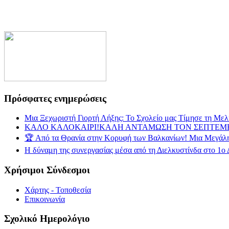
Πρόσφατες ενημερώσεις
Μια Ξεχωριστή Γιορτή Λήξης: Το Σχολείο μας Τίμησε τη Με
ΚΑΛΟ ΚΑΛΟΚΑΙΡΙ!ΚΑΛΗ ΑΝΤΑΜΩΣΗ ΤΟΝ ΣΕΠΤΕΜΒ
🏆 Από τα Θρανία στην Κορυφή των Βαλκανίων! Μια Μεγάλη 
Η δύναμη της συνεργασίας μέσα από τη Διελκυστίνδα στο 1ο
Χρήσιμοι Σύνδεσμοι
Χάρτης - Τοποθεσία
Επικοινωνία
Σχολικό Ημερολόγιο