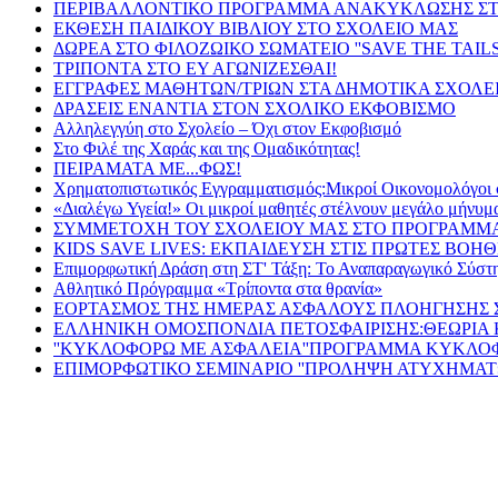
ΠΕΡΙΒΑΛΛΟΝΤΙΚΟ ΠΡΟΓΡΑΜΜΑ ΑΝΑΚΥΚΛΩΣΗΣ ΣΤ
ΕΚΘΕΣΗ ΠΑΙΔΙΚΟΥ ΒΙΒΛΙΟΥ ΣΤΟ ΣΧΟΛΕΙΟ ΜΑΣ
ΔΩΡΕΑ ΣΤΟ ΦΙΛΟΖΩΙΚΟ ΣΩΜΑΤΕΙΟ ''SAVE THE TAIL
ΤΡΙΠΟΝΤΑ ΣΤΟ ΕΥ ΑΓΩΝΙΖΕΣΘΑΙ!
ΕΓΓΡΑΦΕΣ ΜΑΘΗΤΩΝ/ΤΡΙΩΝ ΣΤΑ ΔΗΜΟΤΙΚΑ ΣΧΟΛΕΙΑ 
ΔΡΑΣΕΙΣ ΕΝΑΝΤΙΑ ΣΤΟΝ ΣΧΟΛΙΚΟ ΕΚΦΟΒΙΣΜΟ
Αλληλεγγύη στο Σχολείο – Όχι στον Εκφοβισμό
Στο Φιλέ της Χαράς και της Ομαδικότητας!
ΠΕΙΡΑΜΑΤΑ ΜΕ...ΦΩΣ!
Xρηματοπιστωτικός Εγγραμματισμός:Μικροί Οικονομολόγοι 
«Διαλέγω Υγεία!» Οι μικροί μαθητές στέλνουν μεγάλο μήνυμ
ΣΥΜΜΕΤΟΧΗ ΤΟΥ ΣΧΟΛΕΙΟΥ ΜΑΣ ΣΤΟ ΠΡΟΓΡΑΜΜΑ '
KIDS SAVE LIVES: ΕΚΠΑΙΔΕΥΣΗ ΣΤΙΣ ΠΡΩΤΕΣ ΒΟΗΘ
Επιμορφωτική Δράση στη ΣΤ' Τάξη: Το Αναπαραγωγικό Σύστ
Αθλητικό Πρόγραμμα «Τρίποντα στα θρανία»
ΕΟΡΤΑΣΜΟΣ ΤΗΣ ΗΜΕΡΑΣ ΑΣΦΑΛΟΥΣ ΠΛΟΗΓΗΣΗΣ ΣΤ
ΕΛΛΗΝΙΚΗ ΟΜΟΣΠΟΝΔΙΑ ΠΕΤΟΣΦΑΙΡΙΣΗΣ:ΘΕΩΡΙΑ 
''ΚΥΚΛΟΦΟΡΩ ΜΕ ΑΣΦΑΛΕΙΑ''ΠΡΟΓΡΑΜΜΑ ΚΥΚΛΟ
ΕΠΙΜΟΡΦΩΤΙΚΟ ΣΕΜΙΝΑΡΙΟ ''ΠΡΟΛΗΨΗ ΑΤΥΧΗΜΑΤ