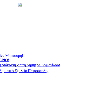
λίνα Μερκούρη!
ΡΙΟ!
Διάκριση για τη Δήμητρα Σοφιανίδου!
 Δημοτικό Σχολείο Πετρούπολης