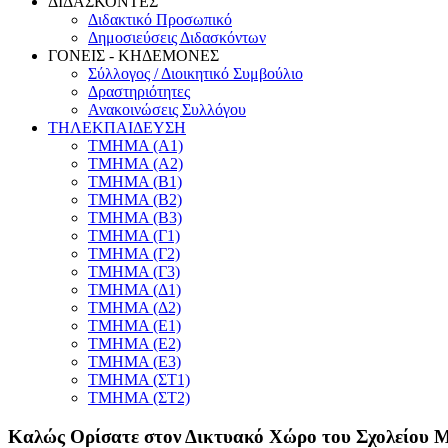
ΔΙΔΑΣΚΟΝΤΕΣ
Διδακτικό Προσωπικό
Δημοσιεύσεις Διδασκόντων
ΓΟΝΕΙΣ - ΚΗΔΕΜΟΝΕΣ
Σύλλογος / Διοικητικό Συμβούλιο
Δραστηριότητες
Ανακοινώσεις Συλλόγου
ΤΗΛΕΚΠΑΙΔΕΥΣΗ
ΤΜΗΜΑ (Α1)
ΤΜΗΜΑ (Α2)
ΤΜΗΜΑ (Β1)
ΤΜΗΜΑ (Β2)
ΤΜΗΜΑ (Β3)
ΤΜΗΜΑ (Γ1)
TMHMA (Γ2)
TMHMA (Γ3)
TMHMA (Δ1)
TMHMA (Δ2)
TMHMA (Ε1)
TMHMA (Ε2)
TMHMA (Ε3)
TMHMA (ΣΤ1)
TMHMA (ΣΤ2)
Καλώς Ορίσατε στον Δικτυακό Χώρο του Σχολείου 