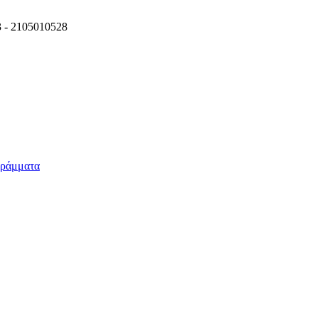
3 -
2105010528
γράμματα